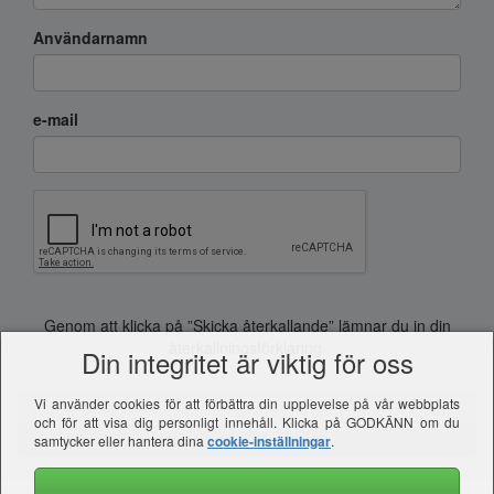
Användarnamn
e-mail
Genom att klicka på ”Skicka återkallande” lämnar du in din
återkallningsförklaring.
Din integritet är viktig för oss
Vi använder cookies för att förbättra din upplevelse på vår webbplats
och för att visa dig personligt innehåll. Klicka på GODKÄNN om du
BEGÄR AVBOKNING
samtycker eller hantera dina
cookie-inställningar
.